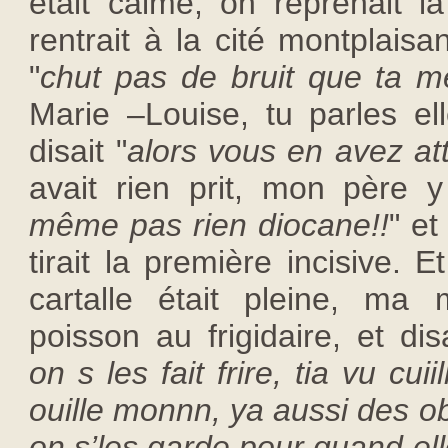
était calme, on reprenait l
rentrait à la cité montplaisa
"
chut pas de bruit que ta mè
Marie –Louise, tu parles el
disait "
alors vous en avez at
avait rien prit, mon père y 
même pas rien diocane!!
" e
tirait la première incisive. 
cartalle était pleine, ma 
poisson au frigidaire, et dis
on s les fait frire, tia vu cui
ouille monnn, ya aussi des o
on s’les garde pour quand ell