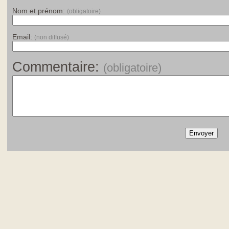
Nom et prénom:
(obligatoire)
Email:
(non diffusé)
Commentaire:
(obligatoire)