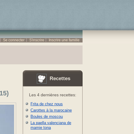
Se connecter
S'inscrire
Inscrire une famille
Recettes
15)
Les 4 dernières recettes:
Frita de chez nous
Carottes à la marocaine
Boules de moscou
La paella valenciana de
mamie tona