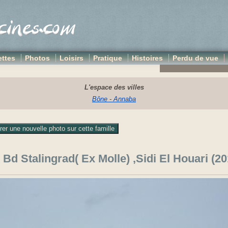
ttes
Photos
Loisirs
Pratique
Histoires
Perdu de vue
L'espace des villes
Bône - Annaba
d Stalingrad( Ex Molle) ,Sidi El Houari (20