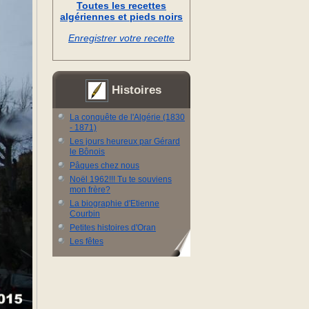
Toutes les recettes
algériennes et pieds noirs
Enregistrer votre recette
Histoires
La conquête de l'Algérie (1830
- 1871)
Les jours heureux par Gérard
le Bônois
Pâques chez nous
Noël 1962!!! Tu te souviens
mon frère?
La biographie d'Etienne
Courbin
Petites histoires d'Oran
Les fêtes