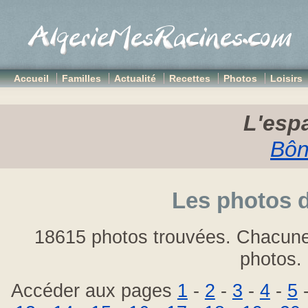
Accueil
Familles
Actualité
Recettes
Photos
Loisirs
L'espa
Bôn
Les photos 
18615 photos trouvées. Chacune
photos.
Accéder aux pages
1
-
2
-
3
-
4
-
5