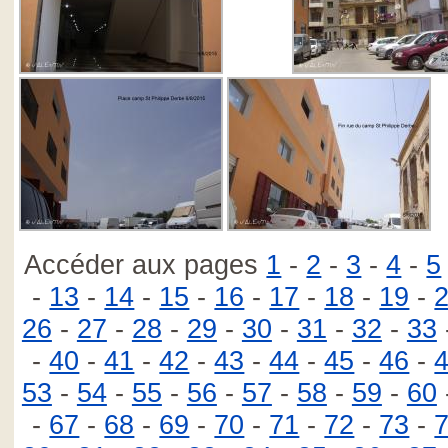
Accéder aux pages
1
-
2
-
3
-
4
-
5
-
13
-
14
-
15
-
16
-
17
-
18
-
19
-
26
-
27
-
28
-
29
-
30
-
31
-
32
-
33
-
40
-
41
-
42
-
43
-
44
-
45
-
46
-
53
-
54
-
55
-
56
-
57
-
58
-
59
-
60
-
67
-
68
-
69
-
70
-
71
-
72
-
73
-