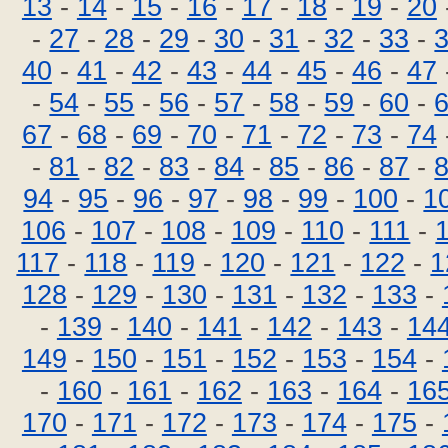
13
-
14
-
15
-
16
-
17
-
18
-
19
-
20
-
27
-
28
-
29
-
30
-
31
-
32
-
33
-
40
-
41
-
42
-
43
-
44
-
45
-
46
-
47
-
54
-
55
-
56
-
57
-
58
-
59
-
60
-
67
-
68
-
69
-
70
-
71
-
72
-
73
-
74
-
81
-
82
-
83
-
84
-
85
-
86
-
87
-
94
-
95
-
96
-
97
-
98
-
99
-
100
-
1
106
-
107
-
108
-
109
-
110
-
111
-
117
-
118
-
119
-
120
-
121
-
122
-
1
128
-
129
-
130
-
131
-
132
-
133
-
-
139
-
140
-
141
-
142
-
143
-
14
149
-
150
-
151
-
152
-
153
-
154
-
-
160
-
161
-
162
-
163
-
164
-
16
170
-
171
-
172
-
173
-
174
-
175
-