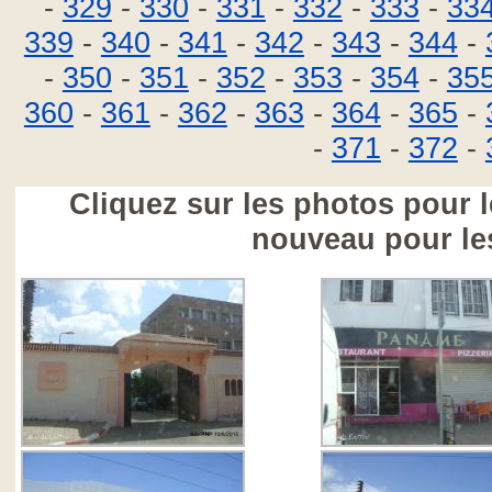
-
329
-
330
-
331
-
332
-
333
-
33
339
-
340
-
341
-
342
-
343
-
344
-
-
350
-
351
-
352
-
353
-
354
-
35
360
-
361
-
362
-
363
-
364
-
365
-
-
371
-
372
-
Cliquez sur les photos pour l
nouveau pour le