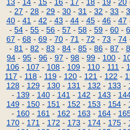
13
-
14
-
15
-
16
-
17
-
18
-
19
-
20
-
27
-
28
-
29
-
30
-
31
-
32
-
33
-
40
-
41
-
42
-
43
-
44
-
45
-
46
-
47
-
54
-
55
-
56
-
57
-
58
-
59
-
60
-
67
-
68
-
69
-
70
-
71
-
72
-
73
-
74
-
81
-
82
-
83
-
84
-
85
-
86
-
87
-
94
-
95
-
96
-
97
-
98
-
99
-
100
-
1
106
-
107
-
108
-
109
-
110
-
111
-
117
-
118
-
119
-
120
-
121
-
122
-
1
128
-
129
-
130
-
131
-
132
-
133
-
-
139
-
140
-
141
-
142
-
143
-
14
149
-
150
-
151
-
152
-
153
-
154
-
-
160
-
161
-
162
-
163
-
164
-
16
170
-
171
-
172
-
173
-
174
-
175
-