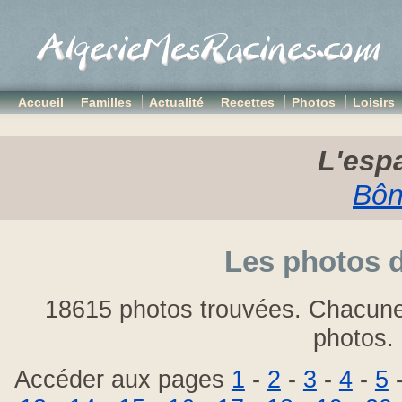
Accueil
Familles
Actualité
Recettes
Photos
Loisirs
L'espa
Bôn
Les photos 
18615 photos trouvées. Chacune
photos.
Accéder aux pages
1
-
2
-
3
-
4
-
5