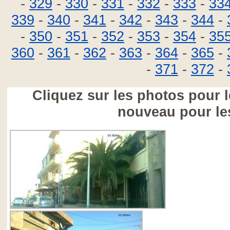
-
329
-
330
-
331
-
332
-
333
-
33
339
-
340
-
341
-
342
-
343
-
344
-
-
350
-
351
-
352
-
353
-
354
-
35
360
-
361
-
362
-
363
-
364
-
365
-
-
371
-
372
-
Cliquez sur les photos pour l
nouveau pour le